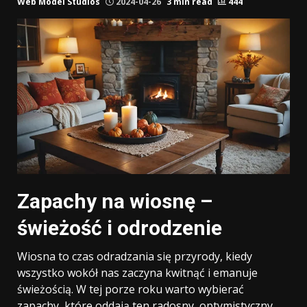
Web Model Studios
2024-04-26
3 min read
444
Zapachy na wiosnę –
świeżość i odrodzenie
Wiosna to czas odradzania się przyrody, kiedy
wszystko wokół nas zaczyna kwitnąć i emanuje
świeżością. W tej porze roku warto wybierać
zapachy, które oddają ten radosny, optymistyczny