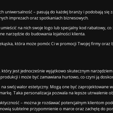
h uniwersalność – pasują do każdej branży i podobają się za
żnych imprezach oraz spotkaniach biznesowych.
mieścić na nich swoje logo lub specjalny kod rabatowy, c
ne narzędzie do budowania lojalności klienta.
ąska, która może pomóc Ci w promocji Twojej firmy oraz b
 który jest jednocześnie wyjątkowo skutecznym narzędziem 
produkcji i może być zamawiana hurtowo, co czyni ją doskon
na swój walor estetyczny. Mogą one być zaprojektowane wed
markę. Taka personalizacja pozwala na lepsze utrwalenie 
aktyczność – można je rozdawać potencjalnym klientom pod
tanowią subtelne przypomnienie o marce oraz zachętę do p