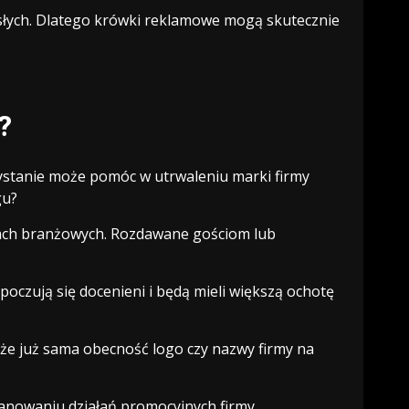
rosłych. Dlatego krówki reklamowe mogą skutecznie
?
ystanie może pomóc w utrwaleniu marki firmy
gu?
jach branżowych. Rozdawane gościom lub
czują się docenieni i będą mieli większą ochotę
e już sama obecność logo czy nazwy firmy na
anowaniu działań promocyjnych firmy.