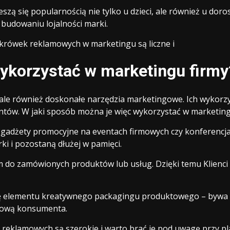
eszą się popularnością nie tylko u dzieci, ale również u do
 budowaniu lojalności marki.
krówek reklamowych w marketingu są liczne i
ykorzystać w marketingu firmy
 ale również doskonałe narzędzia marketingowe. Ich wykorz
entów. W jaki sposób można je więc wykorzystać w marketin
 gadżety promocyjne na eventach firmowych czy konferenc
i i pozostaną dłużej w pamięci.
do zamówionych produktów lub usług. Dzięki temu Klienci po
ję elementu kreatywnego packagingu produktowego – bywa ż
pową konsumenta.
reklamowych są szerokie i warto brać je pod uwagę przy pl