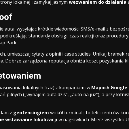
strony lokalnej i zamykaj jasnym
wezwaniem do działania
z
roof
e auta, wysyłając krótkie wiadomości SMS/e-mail z bezpośr
podkreślając standardy obsługi, czas reakcji oraz procedury
ap Pack.
h, umieszczaj cytaty z opinii i case studies. Unikaj bramek 
ia. Dobrze zarządzona reputacja obniża koszt pozyskania kl
getowaniem
asowania lokalnych fraz) z kampaniami w
Mapach Google
ań pilnych („wynajem auta dziś”, „auto na już”), a przy lotn
klam z
geofencingiem
wokół terminali, hoteli i centrów k
e wstawianie lokalizacji
w nagłówkach. Mierz wszystko UT