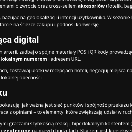
eniami o zwrocie oraz cross-sellem
akcesoriów
(fotelik, ba
, bazując na geolokalizacji i intencji użytkownika. W sezoni
arcie na ścieżce zakupu i podnosi konwersję.
ca digital
h arterii, zadbaj o spójne materiały POS i QR kody prowadzące
z lokalnym numerem
i adresem URL.
h, zostawiaj ulotki w recepcjach hoteli, negocjuj miejsca na 
lokalnej obecności.
ku
 pokazują, jak ważna jest sieć punktów i spójność przekaz
raca z opiniami – to elementy, które zwiększają udział w ru
ymi graczami szybkością reakcji, hiperlokalnym kontentem (
 geofencing
na małych budżetach. Kluczem jest konsekwen