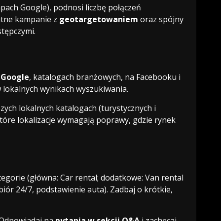
pach Google), podnosi liczbę połączeń
łatne kampanie z
geotargetowaniem
oraz spójny
stępczymi.
 Google
, katalogach branżowych, na Facebooku i
w lokalnych wynikach wyszukiwania.
zych lokalnych katalogach (turystycznych i
 które lokalizacje wymagają poprawy, gdzie rynek
ategorie (główna: Car rental; dodatkowe: Van rental
dbiór 24/7, podstawienie auta). Zadbaj o krótkie,
 Odpowiadaj na
pytania w sekcji Q&A
i zachęcaj