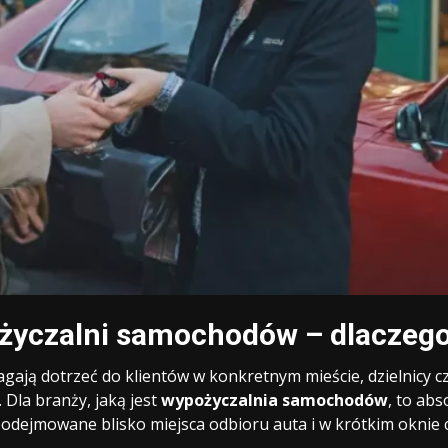
ożyczalni samochodów – dlaczego
gają dotrzeć do klientów w konkretnym mieście, dzielnicy c
 Dla branży, jaką jest
wypożyczalnia samochodów
, to abs
ą podejmowane blisko miejsca odbioru auta i w krótkim oknie