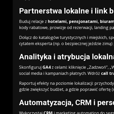
Partnerstwa lokalne i link b
Buduj relacje z
hotelami, pensjonatami, biuram
kody rabatowe, prowizje od rezerwacji, landing page
Dołącz do katalogów turystycznych i miejskich, sp
cytatem eksperta (np. o bezpiecznej jeździe zimą
Analityka i atrybucja lokaln
Skonfiguruj
GA4
z celami: kliknięcie „Zadzwoń”, „
social media i kampaniach płatnych. Wdróż
call t
Raportuj efekty na poziomie lokalizacji: przychody
gdzie zwiększyć budżet, a gdzie poprawić ofertę (
Automatyzacja, CRM i perso
Wykorzystaj
CRM
i marketing automation do segm