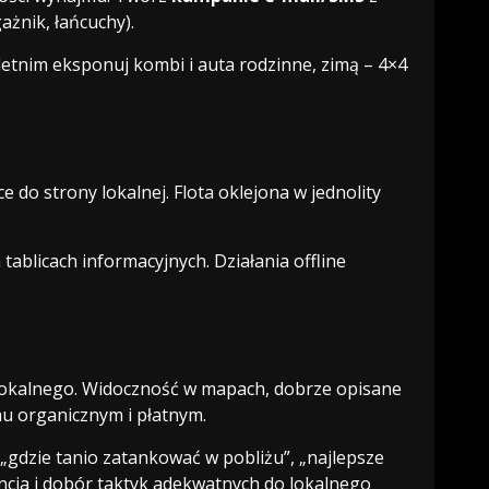
gażnik, łańcuchy).
e letnim eksponuj kombi i auta rodzinne, zimą – 4×4
 do strony lokalnej. Flota oklejona w jednolity
tablicach informacyjnych. Działania offline
u lokalnego. Widoczność w mapach, dobrze opisane
chu organicznym i płatnym.
„gdzie tanio zatankować w pobliżu”, „najlepsze
cja i dobór taktyk adekwatnych do lokalnego