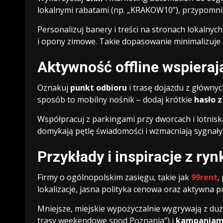
lokalnymi rabatami (np. „KRAKOW10”), przypomni
Personalizuj banery i treści na stronach lokalnych
i opony zimowe. Takie dopasowanie minimalizuje t
Aktywność offline wspierają
Oznakuj
punkt odbioru
i trasę dojazdu z głównyc
sposób to mobilny nośnik – dodaj krótkie
hasło 
Współpracuj z parkingami przy dworcach i lotniskac
domykają pętlę świadomości i wzmacniają sygnały 
Przykłady i inspiracje z ryn
Firmy o ogólnopolskim zasięgu, takie jak
99rent
,
lokalizacje, jasna polityka cenowa oraz aktywna p
Mniejsze, miejskie wypożyczalnie wygrywają z duż
trasy weekendowe spod Poznania”) i
kampaniami