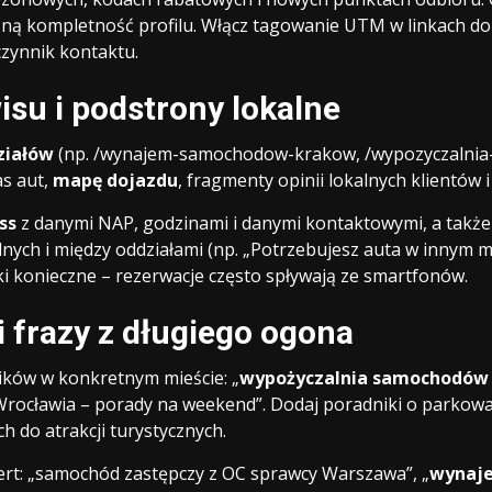
ną kompletność profilu. Włącz tagowanie UTM w linkach do 
zynnik kontaktu.
isu i podstrony lokalne
ziałów
(np. /wynajem-samochodow-krakow, /wypozyczalnia-
as aut,
mapę dojazdu
, fragmenty opinii lokalnych klientów
ss
z danymi NAP, godzinami i danymi kontaktowymi, a takż
nych i między oddziałami (np. „Potrzebujesz auta w innym 
ki konieczne – rezerwacje często spływają ze smartfonów.
i frazy z długiego ogona
ików w konkretnym mieście: „
wypożyczalnia samochodów 
ocławia – porady na weekend”. Dodaj poradniki o parkowan
 do atrakcji turystycznych.
rt: „samochód zastępczy z OC sprawcy Warszawa”, „
wynaj