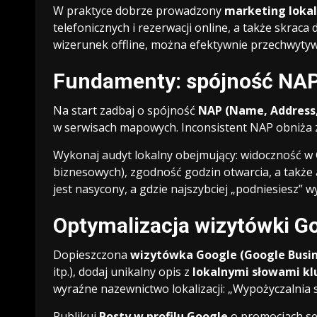
W praktyce dobrze prowadzony
marketing lokal
telefonicznych i rezerwacji online, a także skraca
wizerunek offline, można efektywnie przechwytywa
Fundamenty: spójność NAP 
Na start zadbaj o spójność
NAP (Name, Address
w serwisach mapowych. Inconsistent NAP obniża z
Wykonaj audyt lokalny obejmujący: widoczność w
biznesowych), zgodność godzin otwarcia, a także
jest nasycony, a gdzie najszybciej „podniesiesz” w
Optymalizacja wizytówki G
Dopieszczona
wizytówka Google (Google Busine
itp.), dodaj unikalny opis z
lokalnymi słowami k
wyraźne nazewnictwo lokalizacji: „Wypożyczalnia
Publikuj
Posty w profilu Google
o promocjach se