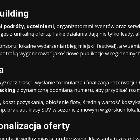
uilding
i podróży, uczelniami
, organizatorami eventów oraz serw
s z unikalną ofertą. Takie działania dają nie tylko leady, al
onsoruj lokalne wydarzenia (bieg miejski, festiwal), a w zam
) potrafią wygenerować jakościowe publikacje w regionalnyc
a
Wyznacz trasę”, wysłanie formularza i finalizacja rezerwacji.
racking
z dynamiczną podmianą numeru, aby przypisać roz
, koszt pozyskania, obłożenie floty, średnią wartość koszyka
np. brak aut klasy SUV w sezonie zimowym w górskich lokaliz
nalizacja oferty
entacji według miasta, preferowanej klasy auta i częstotl