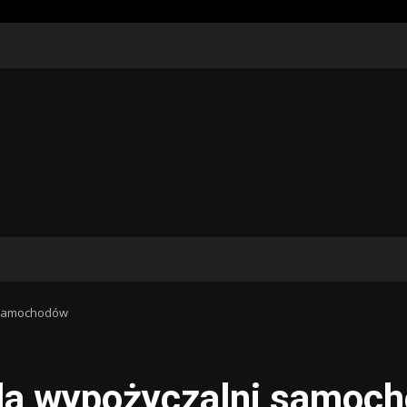
i samochodów
dla wypożyczalni samoc