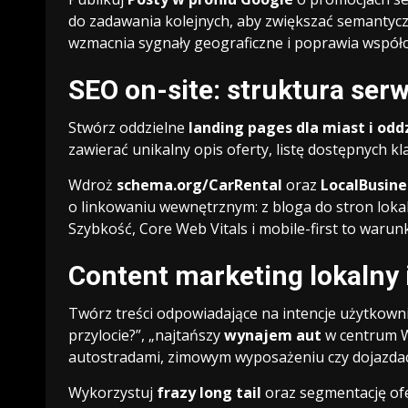
do zadawania kolejnych, aby zwiększać semantycz
wzmacnia sygnały geograficzne i poprawia współc
SEO on-site: struktura serw
Stwórz oddzielne
landing pages dla miast i odd
zawierać unikalny opis oferty, listę dostępnych kl
Wdroż
schema.org/CarRental
oraz
LocalBusine
o linkowaniu wewnętrznym: z bloga do stron lokal
Szybkość, Core Web Vitals i mobile-first to warun
Content marketing lokalny 
Twórz treści odpowiadające na intencje użytkown
przylocie?”, „najtańszy
wynajem aut
w centrum Wr
autostradami, zimowym wyposażeniu czy dojazdach
Wykorzystuj
frazy long tail
oraz segmentację ofe