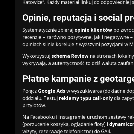
Katowice”. Każdy materiał linkuj do odpowiedniej 
Opinie, reputacja i social p
Systematycznie zbieraj
opinie klientów
po zwroci
recenzje – zarówno pozytywne, jak i negatywne – 
opiniach silnie koreluje z wyższymi pozycjami w M
Wykorzystuj
schema Review
na stronach lokalnyc
wykrywają, a autentyczność to dziś waluta zaufan
Płatne kampanie z geotar
Połącz
Google Ads
w wyszukiwarce (dokładne dop
oddziału. Testuj
reklamy typu call-only
dla zapyt
przylotów.
Na Facebooku i Instagramie uruchom zestawy re
(porzucenie koszyka, oglądanie floty) i
dynamiczn
wizyty, rezerwacje telefoniczne) do GA4.