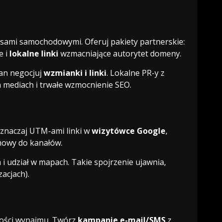
isami samochodowymi. Oferuj pakiety partnerskie:
e i
lokalne linki
wzmacniające autorytet domeny.
ian negocjuj
wzmianki i linki
. Lokalne PR-y z
h mediach i trwałe wzmocnienie SEO.
 Oznaczaj UTM-ami linki w
wizytówce Google
,
mowy do kanałów.
 i udział w mapach. Takie spojrzenie ujawnia,
acjach).
iwości wynajmu. Twórz
kampanie e-mail/SMS
z