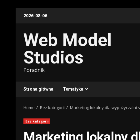
Skip
2026-08-06
to
content
Web Model
Studios
Poradnik
Strona główna
Tematyka
Home
Bez kategorii
Marketing lokalny dla wypożyczaln
Bez kategorii
Marketing lokalny 