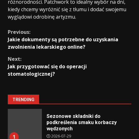
różnorodności. Patchwork to idealny wybór na dni,
kiedy chcemy wyróżnić się z tłumu i dodać swojemu
wyglądowi odrobinę artyzmu.
Continue
Previous:
Jakie dokumenty są potrzebne do uzyskania
Reading
zwolnienia lekarskiego online?
Next:
Jak przygotować się do operacji
stomatologicznej?
TRENDING
Sezonowe składniki do
podkreślenia smaku korbaczy
wędzonych
2026-07-29
1