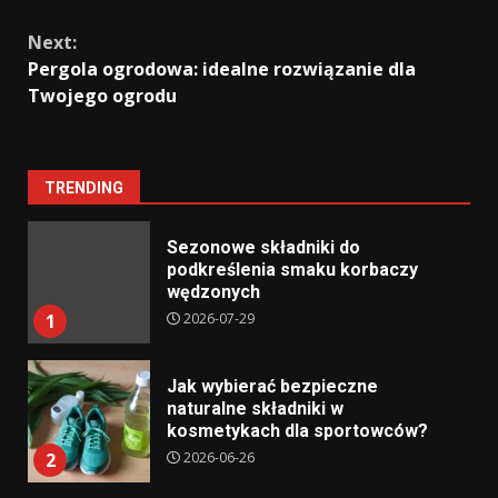
Continue
Next:
Reading
Pergola ogrodowa: idealne rozwiązanie dla
Twojego ogrodu
TRENDING
Sezonowe składniki do
podkreślenia smaku korbaczy
wędzonych
2026-07-29
1
Jak wybierać bezpieczne
naturalne składniki w
kosmetykach dla sportowców?
2026-06-26
2