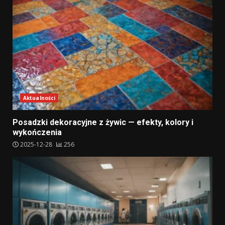
Aktualności
Posadzki dekoracyjne z żywic — efekty, kolory i
wykończenia
2025-12-28
256