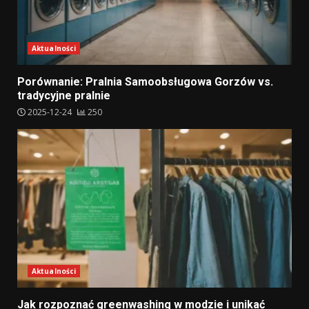
Aktualności
Porównanie: Pralnia Samoobsługowa Gorzów vs.
tradycyjne pralnie
2025-12-24
250
Aktualności
Jak rozpoznać greenwashing w modzie i unikać