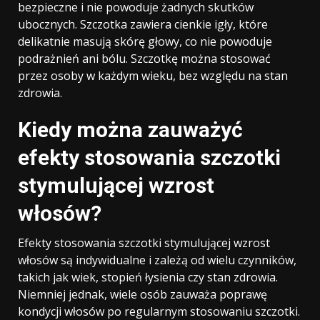
bezpieczne i nie powoduje żadnych skutków
ubocznych. Szczotka zawiera cienkie igły, które
delikatnie masują skórę głowy, co nie powoduje
podrażnień ani bólu. Szczotkę można stosować
przez osoby w każdym wieku, bez względu na stan
zdrowia.
Kiedy można zauważyć
efekty stosowania szczotki
stymulującej wzrost
włosów?
Efekty stosowania szczotki stymulującej wzrost
włosów są indywidualne i zależą od wielu czynników,
takich jak wiek, stopień łysienia czy stan zdrowia.
Niemniej jednak, wiele osób zauważa poprawę
kondycji włosów po regularnym stosowaniu szczotki.