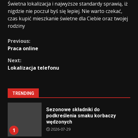
Świetna lokalizacja i najwyższe standardy sprawią, iż
nigdzie nie poczuł byś się lepiej. Nie warto czekać,
czas kupić mieszkanie świetne dla Ciebie oraz twojej
rodziny
Continue
Previous:
Praca online
Reading
Next:
Lokalizacja telefonu
TRENDING
Sezonowe składniki do
podkreślenia smaku korbaczy
wędzonych
2026-07-29
1