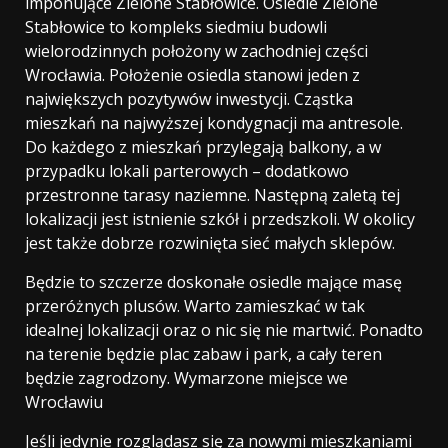
imponujące Zielone Stabłowice. Osiedle Zielone
Stabłowice to kompleks siedmiu budowli
wielorodzinnych położony w zachodniej części
Wrocławia. Położenie osiedla stanowi jeden z
największych pozytywów inwestycji. Cząstka
mieszkań na najwyższej kondygnacji ma antresole.
Do każdego z mieszkań przylegają balkony, a w
przypadku lokali parterowych – dodatkowo
przestronne tarasy naziemne. Następną zaletą tej
lokalizacji jest istnienie szkół i przedszkoli. W okolicy
jest także dobrze rozwinięta sieć małych sklepów.
Będzie to szczerze doskonałe osiedle mające masę
przeróżnych plusów. Warto zamieszkać w tak
idealnej lokalizacji oraz o nic się nie martwić. Ponadto
na terenie będzie plac zabaw i park, a cały teren
będzie zagrodzony. Wymarzone miejsce we
Wrocławiu
Jeśli jedynie rozglądasz się za nowymi mieszkaniami