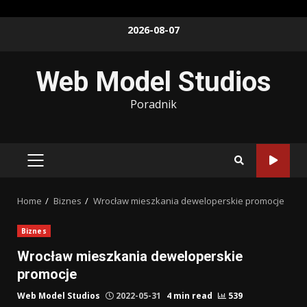
Skip
2026-08-07
to
content
Web Model Studios
Poradnik
PRIMARY
MENU
Home
Biznes
Wrocław mieszkania deweloperskie promocje
Biznes
Wrocław mieszkania deweloperskie
promocje
Web Model Studios
2022-05-31
4 min read
539