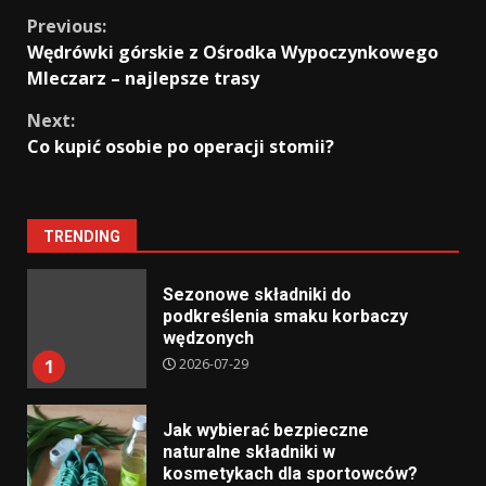
Continue
Previous:
Wędrówki górskie z Ośrodka Wypoczynkowego
Reading
Mleczarz – najlepsze trasy
Next:
Co kupić osobie po operacji stomii?
TRENDING
Sezonowe składniki do
podkreślenia smaku korbaczy
wędzonych
2026-07-29
1
Jak wybierać bezpieczne
naturalne składniki w
kosmetykach dla sportowców?